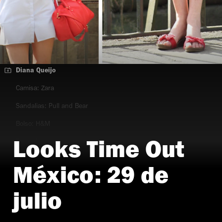
Diana Queijo
Camisa: Zara
Sandalias: Pull and Bear
Bolso: H&M
Reloj: Guess
Looks Time Out
México: 29 de
julio