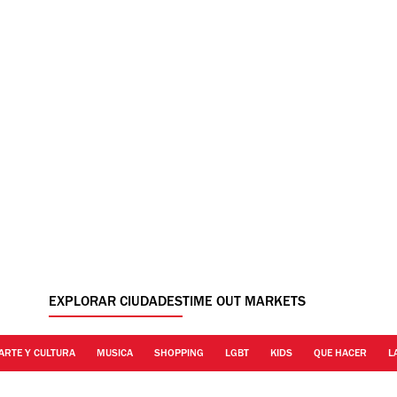
EXPLORAR CIUDADES
TIME OUT MARKETS
ARTE Y CULTURA
MUSICA
SHOPPING
LGBT
KIDS
QUE HACER
L