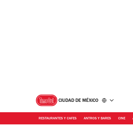
Ir
Ir
al
al
contenido
pie
de
página
CIUDAD DE MÉXICO
RESTAURANTES Y CAFES
ANTROS Y BARES
CINE