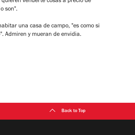
is quieren venderte cosas a precio de
o son".
 habitar una casa de campo, "es como si
o". Admiren y mueran de envidia.
Back to Top