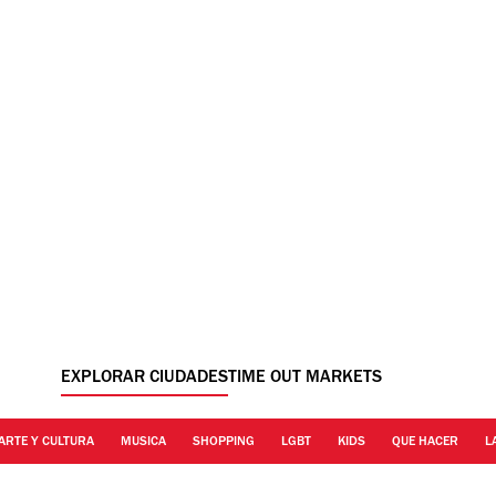
EXPLORAR CIUDADES
TIME OUT MARKETS
ARTE Y CULTURA
MUSICA
SHOPPING
LGBT
KIDS
QUE HACER
L