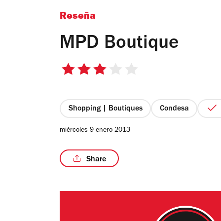
Reseña
MPD Boutique
3
de
5
estrellas
Shopping | Boutiques
Condesa
miércoles 9 enero 2013
Share