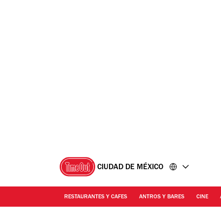
Ir
Ir
al
al
contenido
pie
de
página
CIUDAD DE MÉXICO
RESTAURANTES Y CAFES
ANTROS Y BARES
CINE