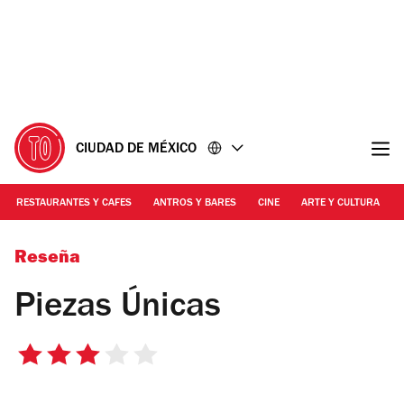
Ir
Ir
al
al
contenido
pie
de
página
CIUDAD DE MÉXICO
RESTAURANTES Y CAFES
ANTROS Y BARES
CINE
ARTE Y CULTURA
Marianela Trueba
Reseña
Piezas Únicas
3
de