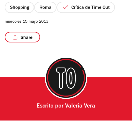
5
estrellas
Shopping
Roma
Crítica de Time Out
miércoles 15 mayo 2013
Share
Escrito por
Valeria Vera