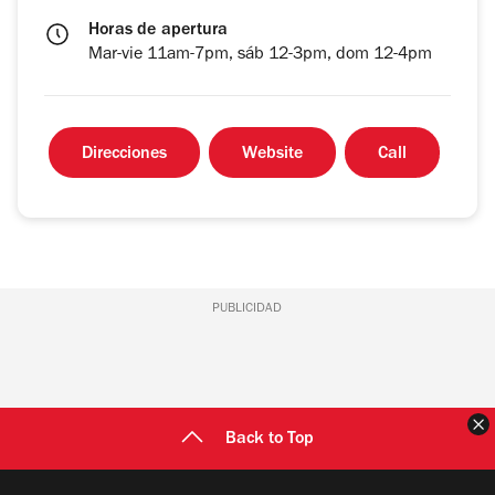
Horas de apertura
Mar-vie 11am-7pm, sáb 12-3pm, dom 12-4pm
Direcciones
Website
Call
PUBLICIDAD
C
Back to Top