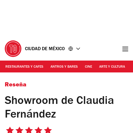
Ir
Ir
al
al
contenido
pie
de
página
CIUDAD DE MÉXICO
RESTAURANTES Y CAFES
ANTROS Y BARES
CINE
ARTE Y CULTURA
Foto: Alejandra Carbajal
Reseña
Showroom de Claudia
Fernández
5