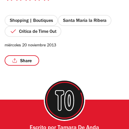
de
5
estrellas
Shopping | Boutiques
Santa María la Ribera
Crítica de Time Out
miércoles 20 noviembre 2013
Share
Escrito por
Tamara De Anda