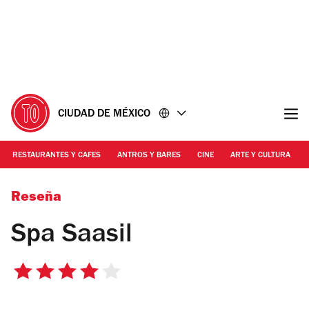
Ir
Ir
al
al
contenido
pie
de
página
CIUDAD DE MÉXICO
RESTAURANTES Y CAFES
ANTROS Y BARES
CINE
ARTE Y CULTURA
photos.com
Reseña
Spa Saasil
4
de