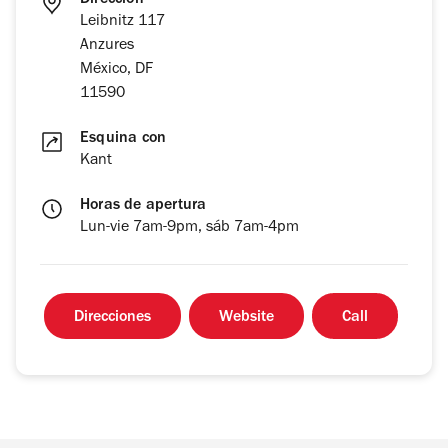
Dirección
Leibnitz 117
Anzures
México, DF
11590
Esquina con
Kant
Horas de apertura
Lun-vie 7am-9pm, sáb 7am-4pm
Direcciones
Website
Call