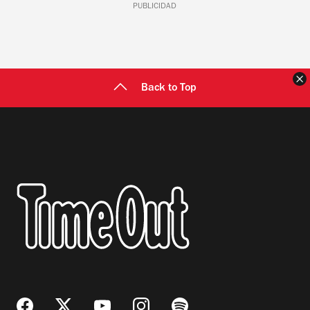
PUBLICIDAD
C
Back to Top