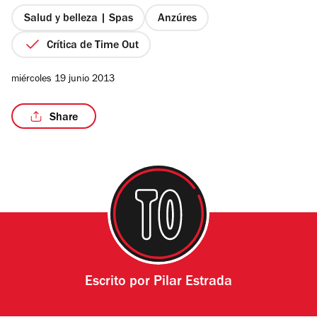
5
estrellas
Salud y belleza | Spas
Anzúres
Crítica de Time Out
miércoles 19 junio 2013
Share
Escrito por
Pilar Estrada