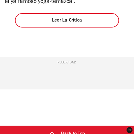
el ya famoso yoga-temazcal.
Leer La Crítica
PUBLICIDAD
C