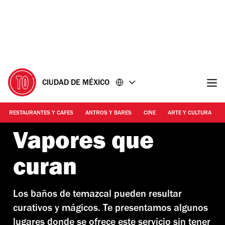
Ir
Ir
al
al
contenido
pie
de
página
CIUDAD DE MÉXICO
RESTAURANTES Y CAFES
ANTROS Y BARES
CINE
ARTE Y CULTURA
Vapores que
curan
Los baños de temazcal pueden resultar
curativos y mágicos. Te presentamos algunos
lugares donde se ofrece este servicio sin tener