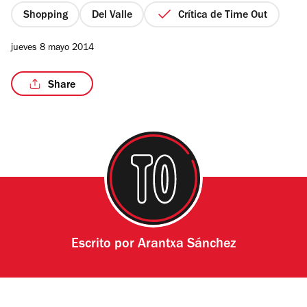
estrellas
Shopping
Del Valle
Crítica de Time Out
jueves 8 mayo 2014
/4
Share
Escrito por
Arantxa Sánchez