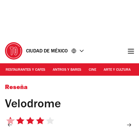
Ir
Ir
al
al
contenido
pie
de
página
CIUDAD DE MÉXICO
RESTAURANTES Y CAFES
ANTROS Y BARES
CINE
ARTE Y CULTURA
Foto: Ariadna Hernández
Reseña
Velodrome
4
de
5