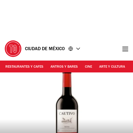
Ir
Ir
al
al
contenido
pie
de
página
CIUDAD DE MÉXICO
RESTAURANTES Y CAFES
ANTROS Y BARES
CINE
ARTE Y CULTURA