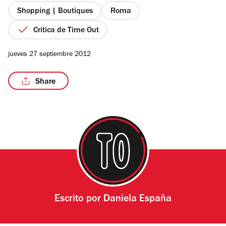
estrellas
Shopping | Boutiques
Roma
Crítica de Time Out
/3
jueves 27 septiembre 2012
Share
Escrito por
Daniela España