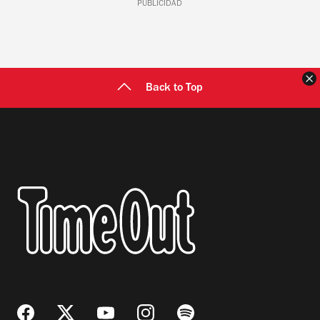
PUBLICIDAD
C
Back to Top