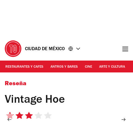
Ir
Ir
al
al
contenido
pie
de
página
CIUDAD DE MÉXICO
RESTAURANTES Y CAFES
ANTROS Y BARES
CINE
ARTE Y CULTURA
Foto: Cordelia Grierson
Reseña
Vintage Hoe
3
de
5