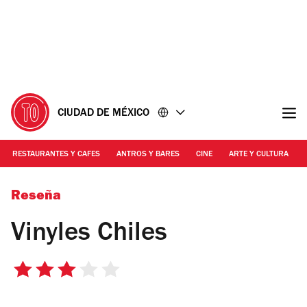
Ir
Ir
al
al
contenido
pie
de
página
CIUDAD DE MÉXICO
RESTAURANTES Y CAFES
ANTROS Y BARES
CINE
ARTE Y CULTURA
Foto: Alejandra Carvajal
Reseña
Vinyles Chiles
3
de