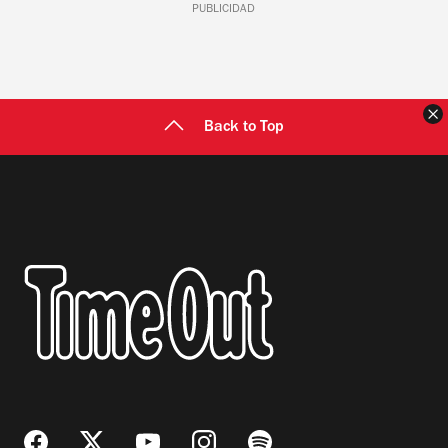
PUBLICIDAD
C
Back to Top