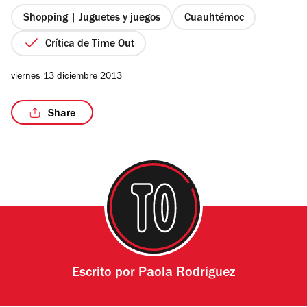
5
estrellas
Shopping | Juguetes y juegos
Cuauhtémoc
Crítica de Time Out
viernes 13 diciembre 2013
Share
Escrito por
Paola Rodríguez