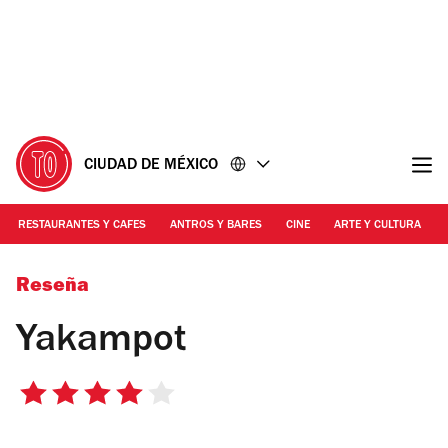
Ir
Ir
al
al
contenido
pie
de
página
CIUDAD DE MÉXICO
RESTAURANTES Y CAFES
ANTROS Y BARES
CINE
ARTE Y CULTURA
Foto: Manuel Castillo
Reseña
Yakampot
4
de