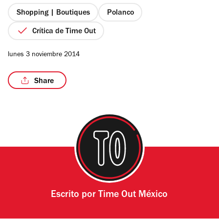
5
estrellas
Shopping | Boutiques
Polanco
Crítica de Time Out
lunes 3 noviembre 2014
Share
Escrito por
Time Out México