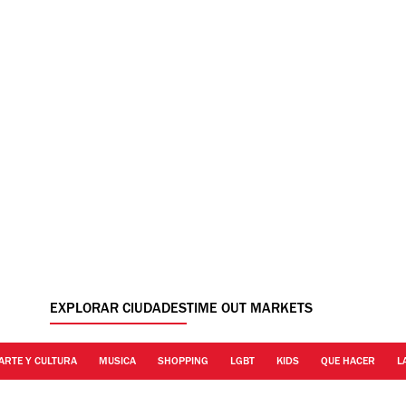
EXPLORAR CIUDADES
TIME OUT MARKETS
ARTE Y CULTURA
MUSICA
SHOPPING
LGBT
KIDS
QUE HACER
L