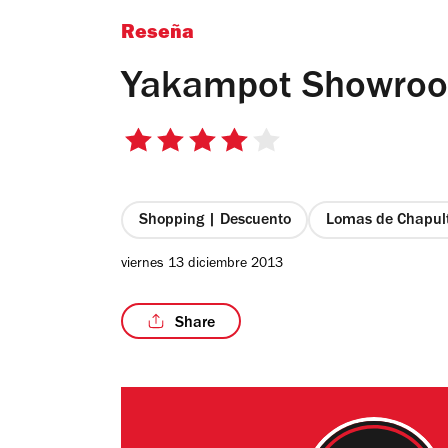
Reseña
Yakampot Showro
4
de
5
estrellas
Shopping | Descuento
Lomas de Chapul
viernes 13 diciembre 2013
Share