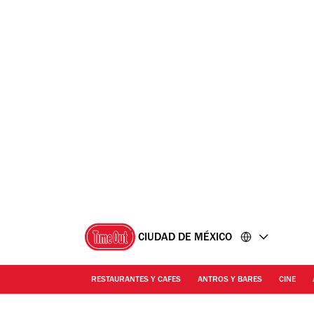
Ir
Ir
al
al
contenido
pie
de
página
CIUDAD DE MÉXICO
RESTAURANTES Y CAFES
ANTROS Y BARES
CINE