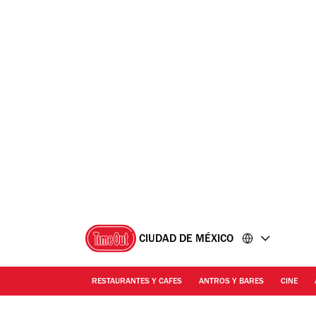
Ir
Ir
al
al
contenido
pie
de
página
CIUDAD DE MÉXICO
RESTAURANTES Y CAFES
ANTROS Y BARES
CINE