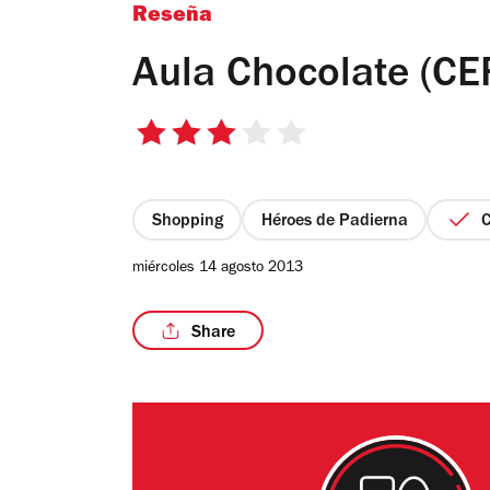
Reseña
Aula Chocolate (C
3
de
5
estrellas
Shopping
Héroes de Padierna
C
miércoles 14 agosto 2013
Share