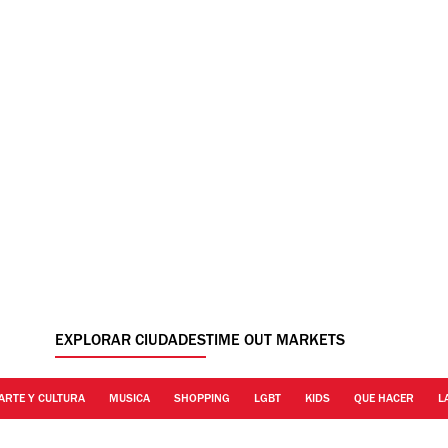
EXPLORAR CIUDADES
TIME OUT MARKETS
ARTE Y CULTURA
MUSICA
SHOPPING
LGBT
KIDS
QUE HACER
L