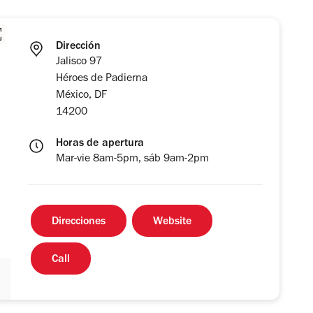
Dirección
Jalisco 97
Héroes de Padierna
México, DF
14200
Horas de apertura
Mar-vie 8am-5pm, sáb 9am-2pm
Direcciones
Website
Call