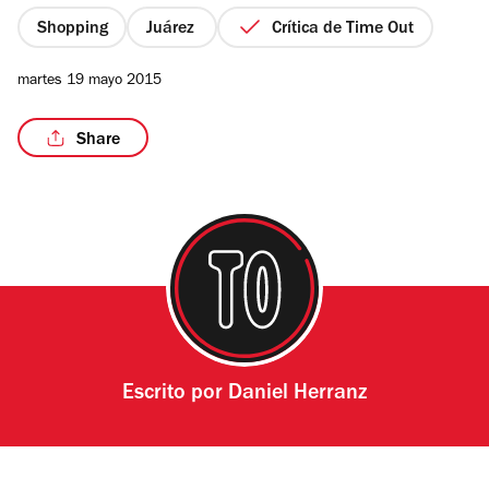
5
estrellas
Shopping
Juárez
Crítica de Time Out
martes 19 mayo 2015
Share
Escrito por
Daniel Herranz