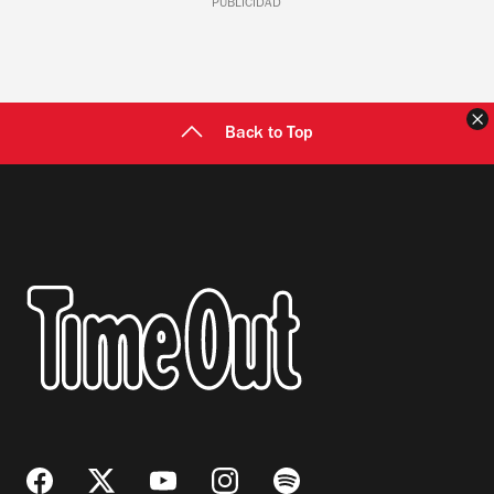
PUBLICIDAD
C
Back to Top