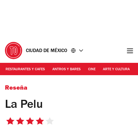
Ir
Ir
al
al
contenido
pie
de
página
CIUDAD DE MÉXICO
RESTAURANTES Y CAFES
ANTROS Y BARES
CINE
ARTE Y CULTURA
Foto: Facebook Oficial La Pelu
Reseña
La Pelu
4
de