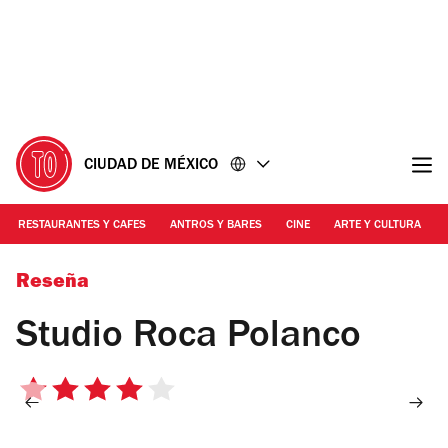
Ir
Ir
al
al
contenido
pie
de
página
CIUDAD DE MÉXICO
RESTAURANTES Y CAFES
ANTROS Y BARES
CINE
ARTE Y CULTURA
Foto: Facebook Oficial Studio Roca
Reseña
Studio Roca Polanco
4
de
5