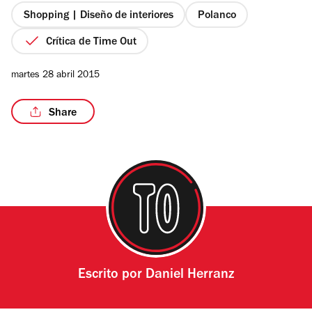
estrellas
Shopping | Diseño de interiores
Polanco
Crítica de Time Out
/5
martes 28 abril 2015
Share
Escrito por
Daniel Herranz