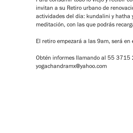
Para consumir todo lo viejo y recibir 
invitan a su Retiro urbano de renovac
actividades del día: kundalini y hatha 
meditación, con las que podrás recarga
El retiro empezará a las 9am, será en 
Obtén informes llamando al 55 3715 
yogachandramx@yahoo.com