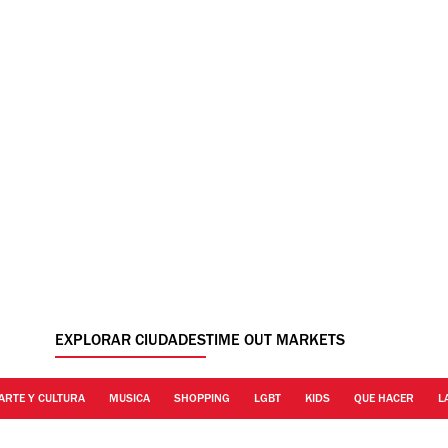
EXPLORAR CIUDADES
TIME OUT MARKETS
ARTE Y CULTURA
MUSICA
SHOPPING
LGBT
KIDS
QUE HACER
L