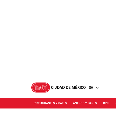
Ir
Ir
al
al
contenido
pie
de
página
CIUDAD DE MÉXICO
RESTAURANTES Y CAFES
ANTROS Y BARES
CINE