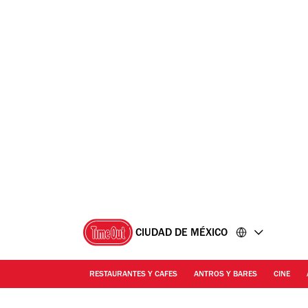
Ir
Ir
al
al
contenido
pie
de
página
CIUDAD DE MÉXICO
RESTAURANTES Y CAFES
ANTROS Y BARES
CINE