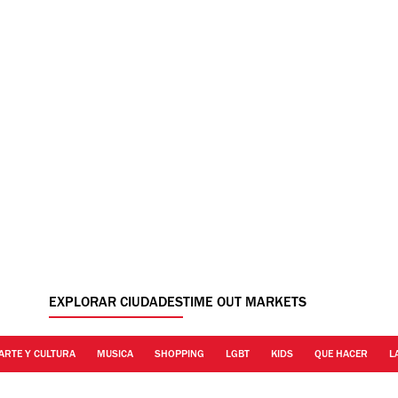
EXPLORAR CIUDADES
TIME OUT MARKETS
ARTE Y CULTURA
MUSICA
SHOPPING
LGBT
KIDS
QUE HACER
L