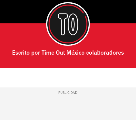
Escrito por
Time Out México colaboradores
PUBLICIDAD