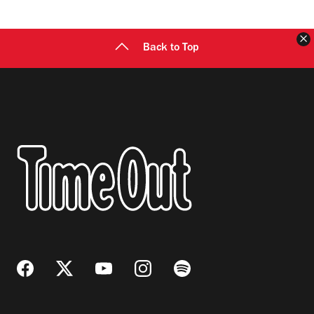
C
Back to Top