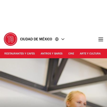
Ir
Ir
al
al
contenido
pie
de
página
CIUDAD DE MÉXICO
RESTAURANTES Y CAFES
ANTROS Y BARES
CINE
ARTE Y CULTURA