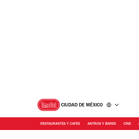
Ir
Ir
al
al
contenido
pie
de
página
CIUDAD DE MÉXICO
RESTAURANTES Y CAFES
ANTROS Y BARES
CINE