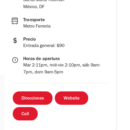
Santa María Ticomán
México, DF
Transporte
Metro Ferrería
Precio
Entrada general: $90
Horas de apertura
Mar 2-11pm, mié-vie 2-10pm, sáb 9am-
7pm, dom 9am-5pm
Direcciones
Website
Call