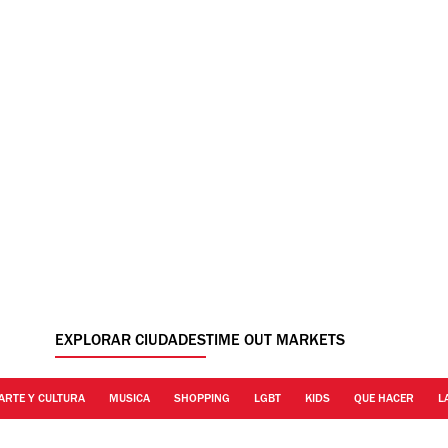
EXPLORAR CIUDADES
TIME OUT MARKETS
ARTE Y CULTURA
MUSICA
SHOPPING
LGBT
KIDS
QUE HACER
L