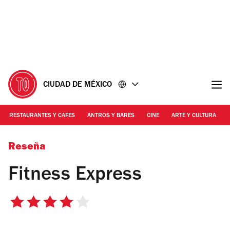
Ir
Ir
al
al
contenido
pie
de
página
CIUDAD DE MÉXICO
RESTAURANTES Y CAFES
ANTROS Y BARES
CINE
ARTE Y CULTURA
Time Out
Reseña
Fitness Express
4
de