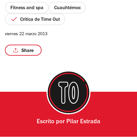
5
estrellas
Fitness and spa
Cuauhtémoc
Crítica de Time Out
viernes 22 marzo 2013
Share
Escrito por
Pilar Estrada