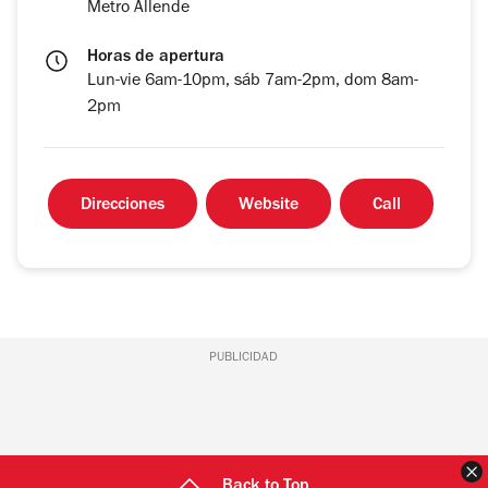
Metro Allende
Horas de apertura
Lun-vie 6am-10pm, sáb 7am-2pm, dom 8am-
2pm
Direcciones
Website
Call
PUBLICIDAD
C
Back to Top