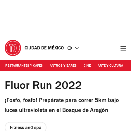
Ir
Ir
al
al
contenido
pie
de
página
CIUDAD DE MÉXICO
RESTAURANTES Y CAFES
ANTROS Y BARES
CINE
ARTE Y CULTURA
Foto: Cortesía Black Light
Fluor Run 2022
¡Fosfo, fosfo! Prepárate para correr 5km bajo
luces ultravioleta en el Bosque de Aragón
Fitness and spa