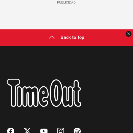
PUBLICIDAD
C
Back to Top