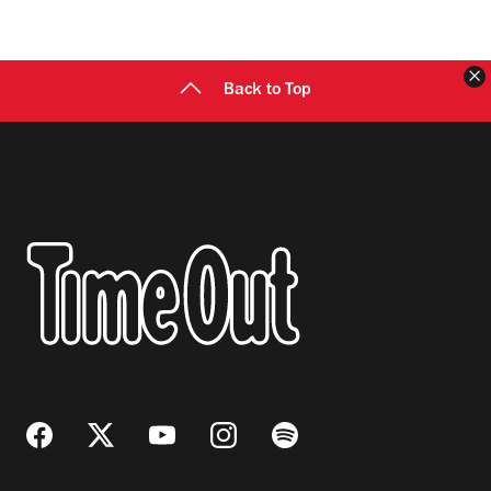
C
Back to Top