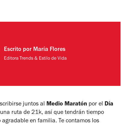
Escrito por
María Flores
Editora Trends & Estilo de Vida
cribirse juntos al
Medio Maratón
por el
Día
 una ruta de 21k, así que tendrán tiempo
to agradable en familia. Te contamos los