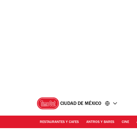
Ir
Ir
al
al
contenido
pie
de
página
CIUDAD DE MÉXICO
RESTAURANTES Y CAFES
ANTROS Y BARES
CINE