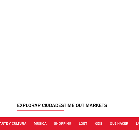
EXPLORAR CIUDADES
TIME OUT MARKETS
ARTE Y CULTURA
MUSICA
SHOPPING
LGBT
KIDS
QUE HACER
L