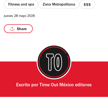
Fitness and spa
Zona Metropolitana
precio
3
jueves 28 mayo 2026
de
4
/3
Share
Escrito por
Time Out México editores