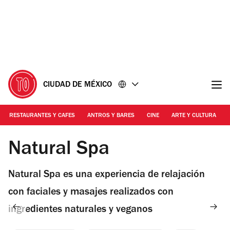
Ir
Ir
al
al
contenido
pie
de
página
CIUDAD DE MÉXICO
RESTAURANTES Y CAFES
ANTROS Y BARES
CINE
ARTE Y CULTURA
Foto: Ale Carbajal | Natural Spa
Natural Spa
Natural Spa es una experiencia de relajación
con faciales y masajes realizados con
ingredientes naturales y veganos