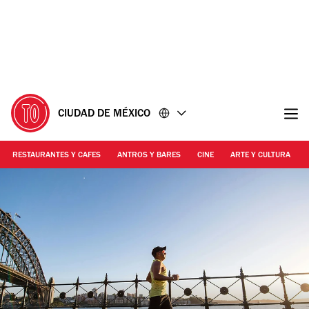
Ir
Ir
al
al
contenido
pie
de
página
CIUDAD DE MÉXICO
RESTAURANTES Y CAFES
ANTROS Y BARES
CINE
ARTE Y CULTURA