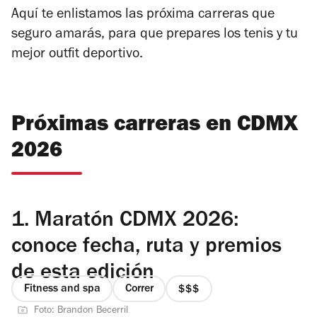
Aquí te enlistamos las próxima carreras que
seguro amarás, para que prepares los tenis y tu
mejor
outfit
deportivo.
Próximas carreras en CDMX
2026
1.
Maratón CDMX 2026:
conoce fecha, ruta y premios
de esta edición
Fitness and spa
Correr
precio
Foto: Brandon Becerril
3