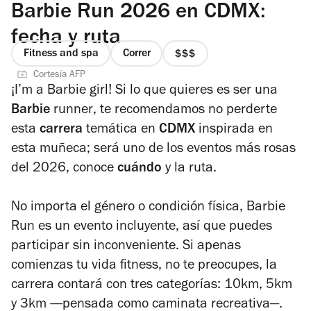
Barbie Run 2026 en CDMX:
fecha y ruta
Fitness and spa
Correr
precio
Cortesía AFP
3
¡
I’m a Barbie girl
! Si lo que quieres es ser una
de
Barbie
runner
, te recomendamos no perderte
4
esta
carrera
temática en
CDMX
inspirada en
esta muñeca; s
erá uno de los eventos más rosas
del 2026, conoce
cuándo
y la ruta.
No importa el género o condición física, Barbie
Run es un evento incluyente, así que puedes
participar sin inconveniente. Si apenas
comienzas tu vida
fitness
, no te preocupes, la
carrera contará con tres categorías: 10km, 5km
y 3km -—pensada como caminata recreativa—.