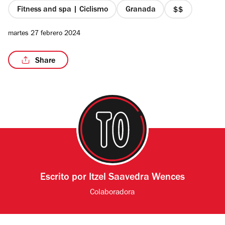
Fitness and spa | Ciclismo
Granada
precio
2
martes 27 febrero 2024
de
4
/3
Share
Escrito por
Itzel Saavedra Wences
Colaboradora