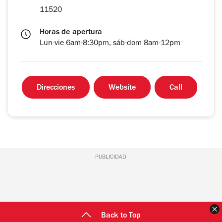
11520
Horas de apertura
Lun-vie 6am-8:30pm, sáb-dom 8am-12pm
Direcciones
Website
Call
PUBLICIDAD
C
Back to Top