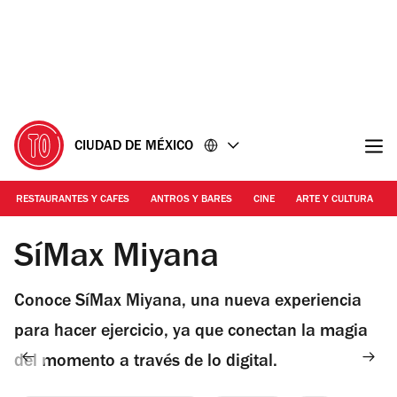
Ir
Ir
al
al
contenido
pie
de
página
CIUDAD DE MÉXICO
RESTAURANTES Y CAFES
ANTROS Y BARES
CINE
ARTE Y CULTURA
Foto: Cortesía Síclo
SíMax Miyana
Conoce SíMax Miyana, una nueva experiencia
para hacer ejercicio, ya que conectan la magia
del momento a través de lo digital.