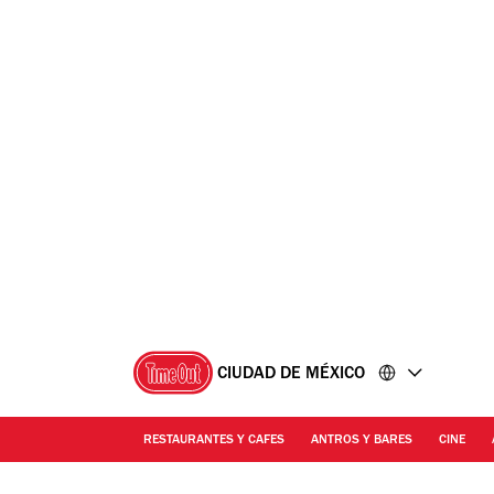
Ir
Ir
al
al
contenido
pie
de
página
CIUDAD DE MÉXICO
RESTAURANTES Y CAFES
ANTROS Y BARES
CINE