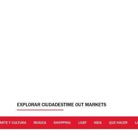
EXPLORAR CIUDADES
TIME OUT MARKETS
ARTE Y CULTURA
MUSICA
SHOPPING
LGBT
KIDS
QUE HACER
L