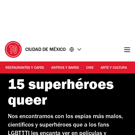
Ir
Ir
al
al
contenido
pie
de
página
CIUDAD DE MÉXICO
RESTAURANTES Y CAFES
ANTROS Y BARES
CINE
ARTE Y CULTURA
15 superhéroes
queer
Nos encontramos con los espías más malos,
científicos y superhéroes que a los fans
LGBTTTI les encanta ver en películas y