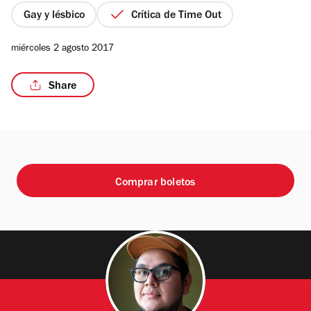
estrellas
Gay y lésbico
Crítica de Time Out
miércoles 2 agosto 2017
/3
Share
Comprar boletos