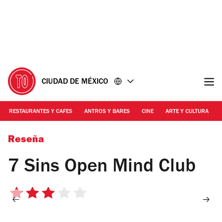
Ir
Ir
al
al
contenido
pie
de
página
CIUDAD DE MÉXICO
RESTAURANTES Y CAFES
ANTROS Y BARES
CINE
ARTE Y CULTURA
Foto: Cortesía 7 Sins Open Mind Club
Reseña
7 Sins Open Mind Club
3
de
5