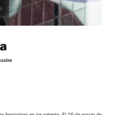
na
xuales