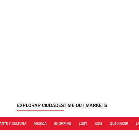
EXPLORAR CIUDADES
TIME OUT MARKETS
ARTE Y CULTURA
MUSICA
SHOPPING
LGBT
KIDS
QUE HACER
L