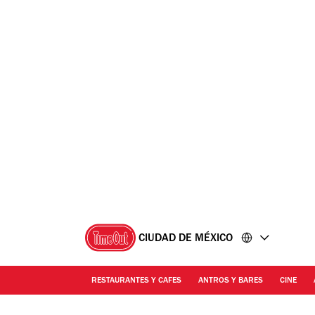
Ir
Ir
al
al
contenido
pie
de
página
CIUDAD DE MÉXICO
RESTAURANTES Y CAFES
ANTROS Y BARES
CINE