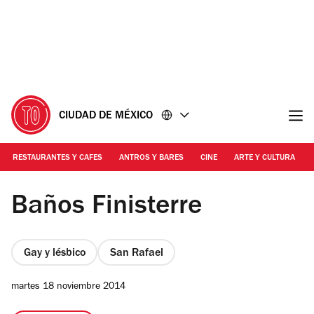
Ir
Ir
al
al
contenido
pie
de
página
CIUDAD DE MÉXICO
RESTAURANTES Y CAFES
ANTROS Y BARES
CINE
ARTE Y CULTURA
Foto: Alejandra Carbajal
Baños Finisterre
Gay y lésbico
San Rafael
martes 18 noviembre 2014