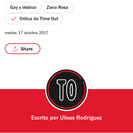
5
estrellas
Gay y lésbico
Zona Rosa
Crítica de Time Out
martes 17 octubre 2017
Share
Escrito por
Ulises Rodríguez