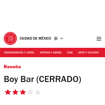
Ir
Ir
al
al
contenido
pie
de
página
CIUDAD DE MÉXICO
RESTAURANTES Y CAFES
ANTROS Y BARES
CINE
ARTE Y CULTURA
Foto: Alejandra Carbajal
Reseña
Boy Bar (CERRADO)
3
de