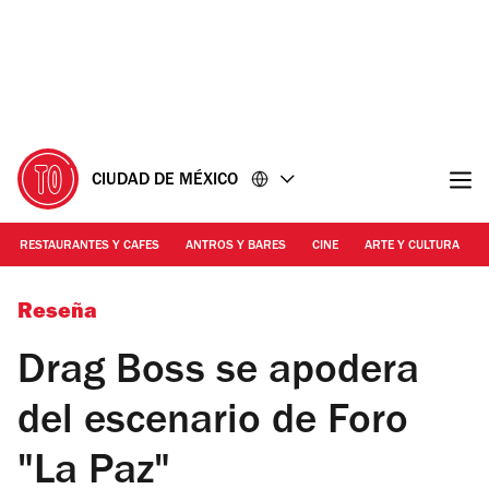
Ir
Ir
al
al
contenido
pie
de
página
CIUDAD DE MÉXICO
RESTAURANTES Y CAFES
ANTROS Y BARES
CINE
ARTE Y CULTURA
Foto: Cortesía Benjamín DC
Reseña
Drag Boss se apodera
del escenario de Foro
"La Paz"