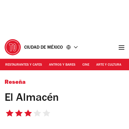
Ir
Ir
al
al
contenido
pie
de
página
CIUDAD DE MÉXICO
RESTAURANTES Y CAFES
ANTROS Y BARES
CINE
ARTE Y CULTURA
Alejandra Carbajal
Reseña
El Almacén
3
de