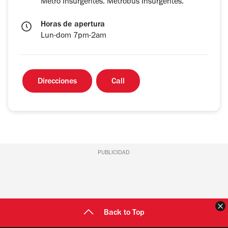
Metro Insurgentes. Metrobús Insurgentes.
Horas de apertura
Lun-dom 7pm-2am
Direcciones
Call
PUBLICIDAD
C
Back to Top