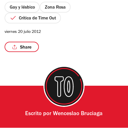
5
estrellas
Gay y lésbico
Zona Rosa
Crítica de Time Out
viernes 20 julio 2012
Share
Escrito por
Wenceslao Bruciaga