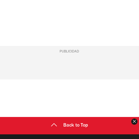
PUBLICIDAD
C
Back to Top