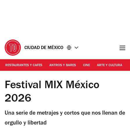
Ir
Ir
al
al
contenido
pie
de
página
CIUDAD DE MÉXICO
RESTAURANTES Y CAFES
ANTROS Y BARES
CINE
ARTE Y CULTURA
Festival MIX 2026 | Festival MIX 2026
Festival MIX México
2026
Una serie de metrajes y cortos que nos llenan de
orgullo y libertad