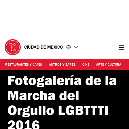
Ir
Ir
al
al
contenido
pie
de
página
CIUDAD DE MÉXICO
RESTAURANTES Y CAFES
ANTROS Y BARES
CINE
ARTE Y CULTURA
Fotogalería de la
Marcha del
Orgullo LGBTTTI
2016