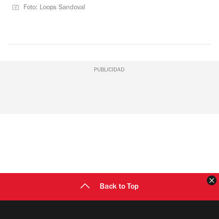
Foto: Loops Sandoval
PUBLICIDAD
C
Back to Top