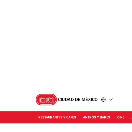
Ir
Ir
al
al
contenido
pie
de
página
CIUDAD DE MÉXICO
RESTAURANTES Y CAFES
ANTROS Y BARES
CINE