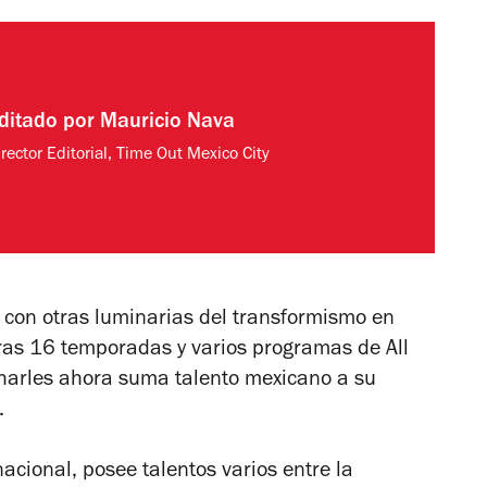
ditado por
Mauricio Nava
rector Editorial, Time Out Mexico City
e con otras luminarias del transformismo en
Tras 16 temporadas y varios programas de All
Charles ahora suma talento mexicano a su
.
acional, posee talentos varios entre la