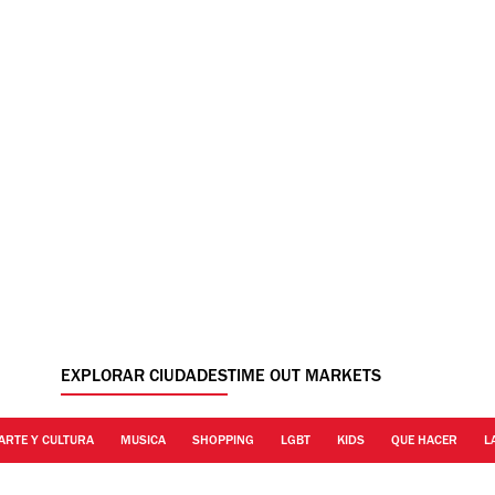
EXPLORAR CIUDADES
TIME OUT MARKETS
ARTE Y CULTURA
MUSICA
SHOPPING
LGBT
KIDS
QUE HACER
L