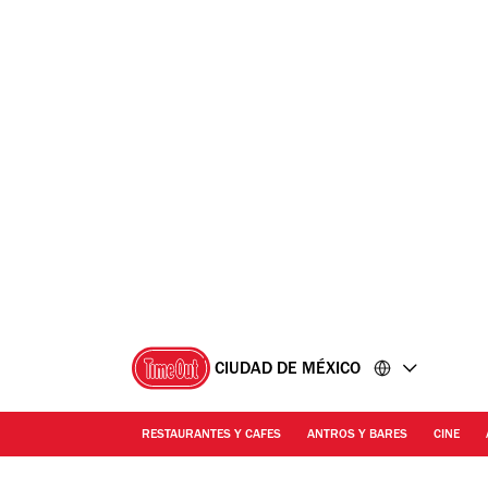
Ir
Ir
al
al
contenido
pie
de
página
CIUDAD DE MÉXICO
RESTAURANTES Y CAFES
ANTROS Y BARES
CINE