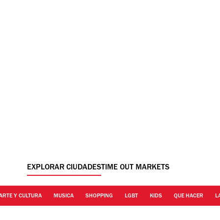
EXPLORAR CIUDADES
TIME OUT MARKETS
ARTE Y CULTURA
MUSICA
SHOPPING
LGBT
KIDS
QUE HACER
L