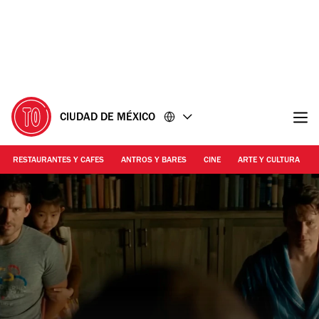
Ir
Ir
al
al
contenido
pie
de
página
CIUDAD DE MÉXICO
RESTAURANTES Y CAFES
ANTROS Y BARES
CINE
ARTE Y CULTURA