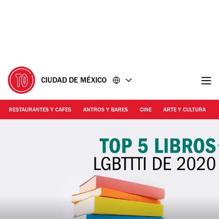
Ir
Ir
al
al
contenido
pie
de
página
CIUDAD DE MÉXICO
RESTAURANTES Y CAFES
ANTROS Y BARES
CINE
ARTE Y CULTURA