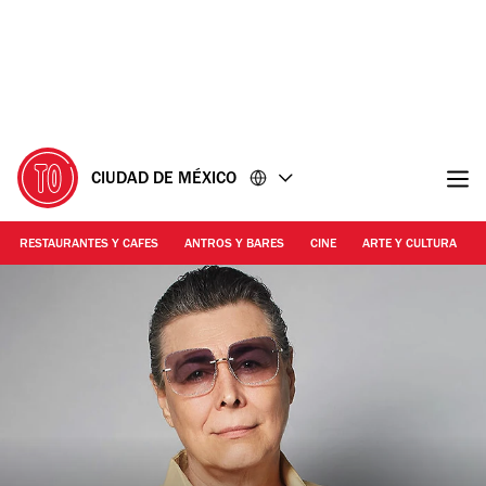
Ir
Ir
al
al
contenido
pie
de
página
CIUDAD DE MÉXICO
RESTAURANTES Y CAFES
ANTROS Y BARES
CINE
ARTE Y CULTURA