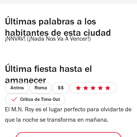
Últimas palabras a los
habitantes de esta ciudad
¡NNVAV! (¡Nada Nos Va A Vencer!)
Última fiesta hasta el
amanecer
Antros
Roma
precio
5
2
de
Crítica de Time Out
de
5
El M.N. Roy es el lugar perfecto para olvidarte de
4
estrellas
que la noche se transforma en mañana.