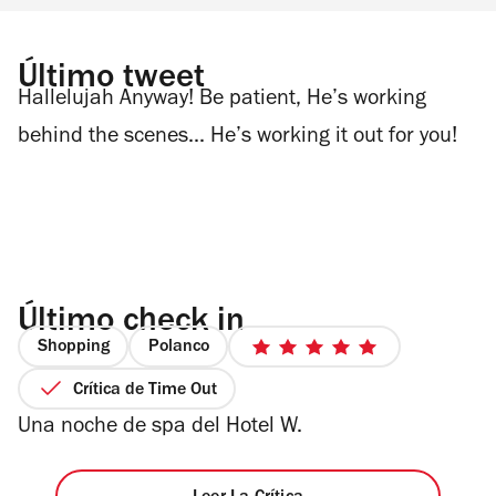
Último tweet
Hallelujah Anyway! Be patient, He’s working
behind the scenes... He’s working it out for you!
Último check in
Shopping
Polanco
5
de
Crítica de Time Out
5
Una noche de spa del Hotel W.
estrellas