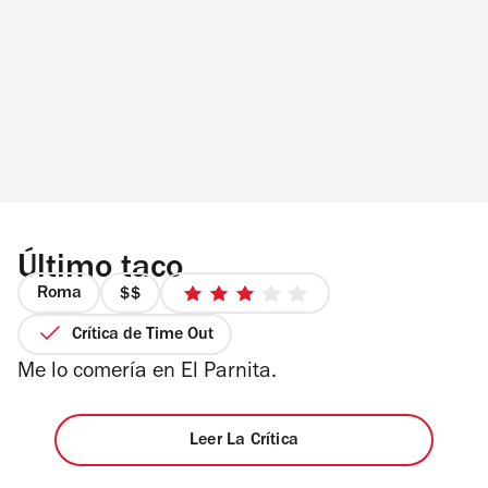
Último taco
Roma
precio
3
2
de
Crítica de Time Out
de
5
Me lo comería en El Parnita.
4
estrellas
Leer La Crítica