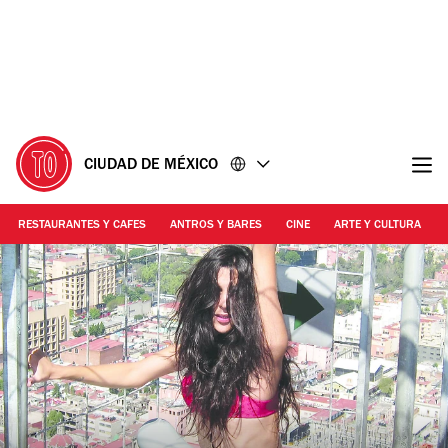
Ir
Ir
al
al
contenido
pie
de
página
CIUDAD DE MÉXICO
RESTAURANTES Y CAFES
ANTROS Y BARES
CINE
ARTE Y CULTURA