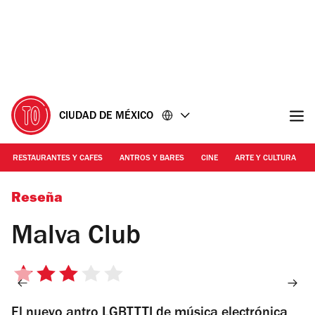
Ir
Ir
al
al
contenido
pie
de
página
CIUDAD DE MÉXICO
RESTAURANTES Y CAFES
ANTROS Y BARES
CINE
ARTE Y CULTURA
Foto: Alejandra Carbajal
Reseña
Malva Club
3
de
El nuevo antro LGBTTTI de música electrónica
5