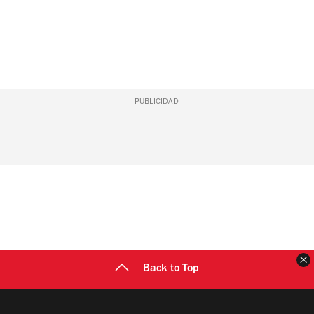
PUBLICIDAD
C
Back to Top