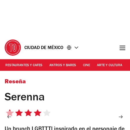
Ir
Ir
al
al
contenido
pie
de
página
CIUDAD DE MÉXICO
RESTAURANTES Y CAFES
ANTROS Y BARES
CINE
ARTE Y CULTURA
Foto: Alejandra Carbajal
Reseña
Serenna
4
de
Un brunch LGBTTTI inspirado en el personaje de
5