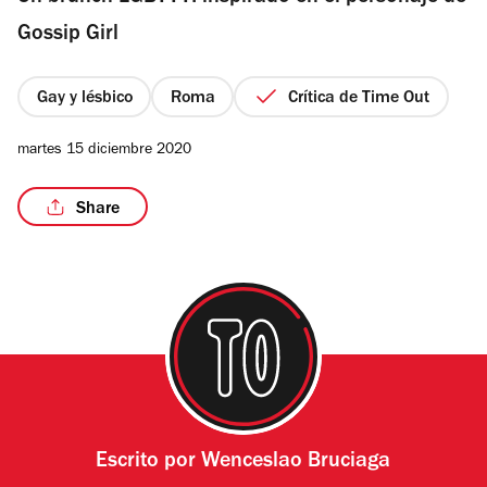
estrellas
Gossip Girl
Gay y lésbico
Roma
Crítica de Time Out
/11
martes 15 diciembre 2020
Share
Escrito por
Wenceslao Bruciaga