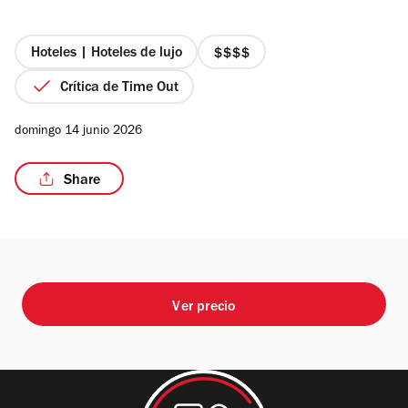
de
5
estrellas
Hoteles | Hoteles de lujo
precio
4
Crítica de Time Out
/3
de
4
domingo 14 junio 2026
Share
Ver precio