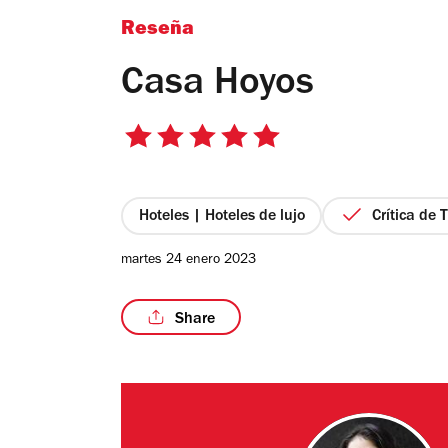
Reseña
Casa Hoyos
5
de
5
estrellas
Hoteles | Hoteles de lujo
Crítica de 
martes 24 enero 2023
Share