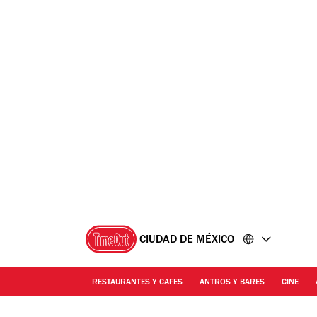
Ir
Ir
al
al
contenido
pie
de
página
CIUDAD DE MÉXICO
RESTAURANTES Y CAFES
ANTROS Y BARES
CINE