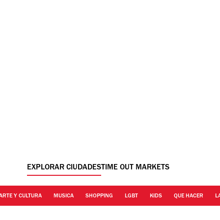
EXPLORAR CIUDADES
TIME OUT MARKETS
ARTE Y CULTURA
MUSICA
SHOPPING
LGBT
KIDS
QUE HACER
L