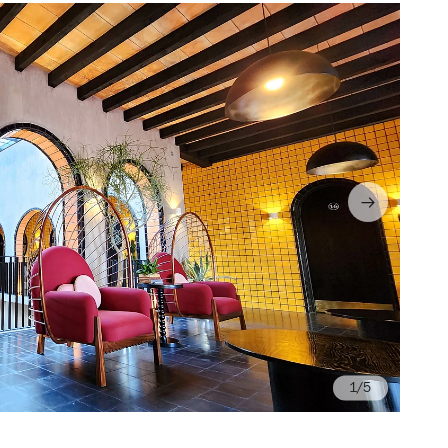
/5
Fo