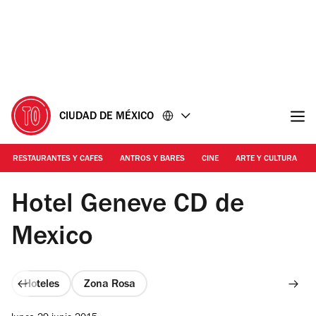
Ir
Ir
al
al
contenido
pie
de
página
CIUDAD DE MÉXICO
RESTAURANTES Y CAFES
ANTROS Y BARES
CINE
ARTE Y CULTURA
Booking.com
Hotel Geneve CD de
Mexico
Hoteles
Zona Rosa